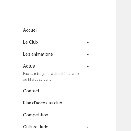
Accueil
expand
Le Club
child
menu
expand
Les animations
child
menu
expand
Actus
child
Pages retraçant l’actualité du club
menu
au fil des saisons
Contact
Plan d’accès au club
Compétition
expand
Culture Judo
child