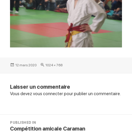
Posted
Full
12 mars 2020
1024 × 768
on
size
Laisser un commentaire
Vous devez
vous connecter
pour publier un commentaire.
Navigation
PUBLISHED IN
de
Compétition amicale Caraman