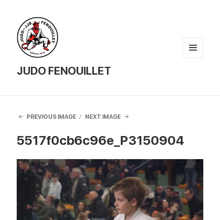
MENU
AND
JUDO FENOUILLET
WIDGETS
PREVIOUS IMAGE
NEXT IMAGE
5517f0cb6c96e_P3150904