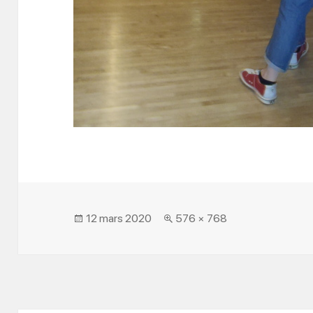
Posted
Full
12 mars 2020
576 × 768
on
size