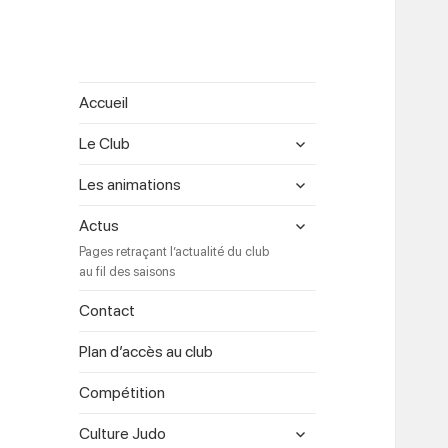
Accueil
expand
Le Club
child
menu
expand
Les animations
child
menu
expand
Actus
child
Pages retraçant l’actualité du club
menu
au fil des saisons
Contact
Plan d’accès au club
Compétition
expand
Culture Judo
child