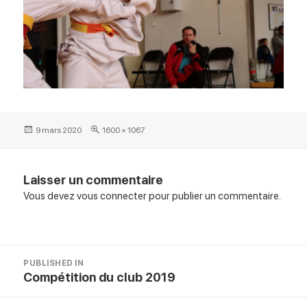
Posted
Full
9 mars 2020
1600 × 1067
on
size
Laisser un commentaire
Vous devez
vous connecter
pour publier un commentaire.
Navigation
PUBLISHED IN
de
Compétition du club 2019
l’article