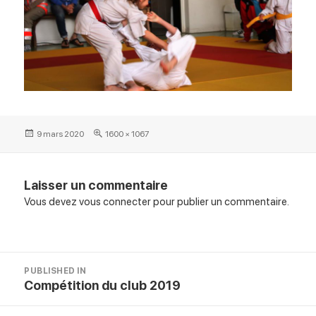
Posted
Full
9 mars 2020
1600 × 1067
on
size
Laisser un commentaire
Vous devez
vous connecter
pour publier un commentaire.
Navigation
PUBLISHED IN
de
Compétition du club 2019
l’article