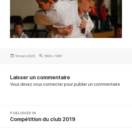
Posted
Full
9 mars 2020
1600 × 1067
on
size
Laisser un commentaire
Vous devez
vous connecter
pour publier un commentaire.
Navigation
PUBLISHED IN
de
Compétition du club 2019
l’article