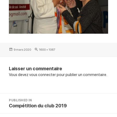
Posted
Full
9 mars 2020
1600 × 1067
on
size
Laisser un commentaire
Vous devez
vous connecter
pour publier un commentaire.
Navigation
PUBLISHED IN
de
Compétition du club 2019
l’article