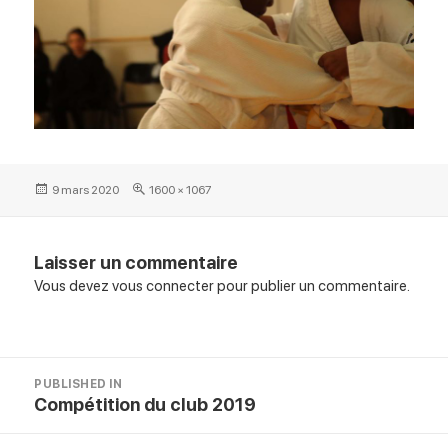
Posted
Full
9 mars 2020
1600 × 1067
on
size
Laisser un commentaire
Vous devez
vous connecter
pour publier un commentaire.
Navigation
PUBLISHED IN
de
Compétition du club 2019
l’article