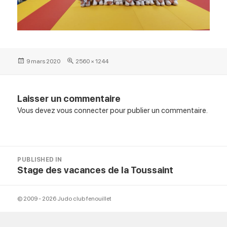
Posted
Full
9 mars 2020
2560 × 1244
on
size
Laisser un commentaire
Vous devez
vous connecter
pour publier un commentaire.
Navigation
PUBLISHED IN
de
Stage des vacances de la Toussaint
l’article
© 2009 - 2026 Judo club fenouillet