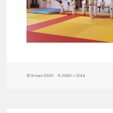
Posted
Full
9 mars 2020
2560 × 1244
on
size