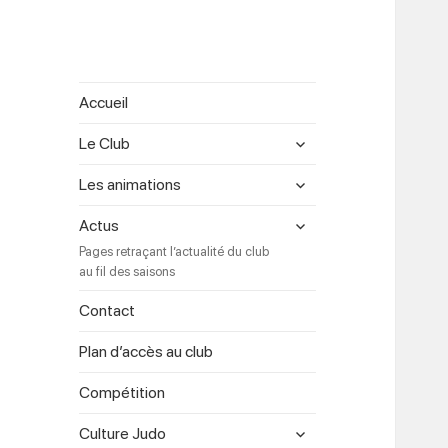
Accueil
expand
Le Club
child
menu
expand
Les animations
child
menu
expand
Actus
child
Pages retraçant l’actualité du club
menu
au fil des saisons
Contact
Plan d’accès au club
Compétition
expand
Culture Judo
child