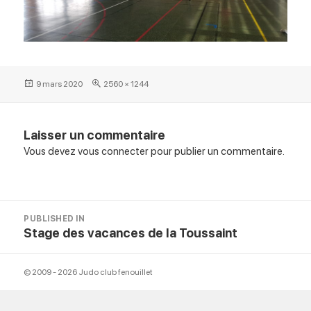
Posted
Full
9 mars 2020
2560 × 1244
on
size
Laisser un commentaire
Vous devez
vous connecter
pour publier un commentaire.
Navigation
PUBLISHED IN
de
Stage des vacances de la Toussaint
l’article
© 2009 - 2026 Judo club fenouillet