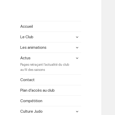
Accueil
expand
Le Club
child
menu
expand
Les animations
child
menu
expand
Actus
child
Pages retraçant l’actualité du club
menu
au fil des saisons
Contact
Plan d’accès au club
Compétition
expand
Culture Judo
child