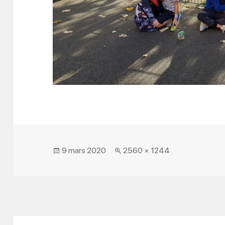
Posted
Full
9 mars 2020
2560 × 1244
on
size