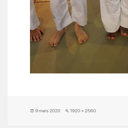
Posted
Full
9 mars 2020
1920 × 2560
on
size