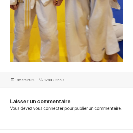
Posted
Full
9 mars 2020
1244 × 2560
on
size
Laisser un commentaire
Vous devez
vous connecter
pour publier un commentaire.
Navigation