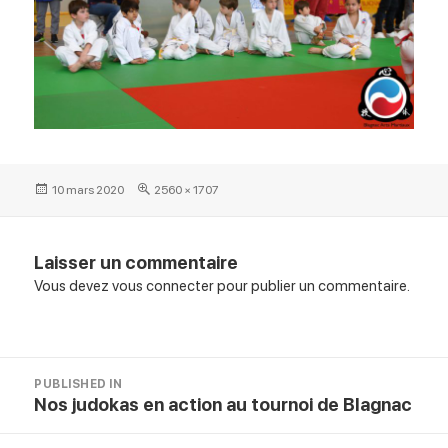
Posted
Full
10 mars 2020
2560 × 1707
on
size
Laisser un commentaire
Vous devez
vous connecter
pour publier un commentaire.
Navigation
PUBLISHED IN
de
Nos judokas en action au tournoi de Blagnac
l’article