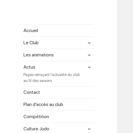
Accueil
expand
Le Club
child
menu
expand
Les animations
child
menu
expand
Actus
child
Pages retraçant l’actualité du club
menu
au fil des saisons
Contact
Plan d’accès au club
Compétition
expand
Culture Judo
child