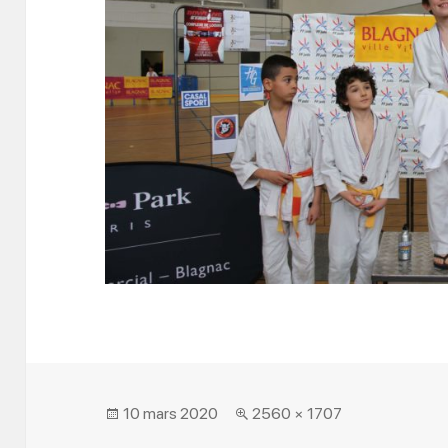
Posted
Full
10 mars 2020
2560 × 1707
on
size