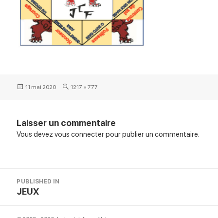
Posted
Full
11 mai 2020
1217 × 777
on
size
Laisser un commentaire
Vous devez
vous connecter
pour publier un commentaire.
Navigation
PUBLISHED IN
de
JEUX
l’article