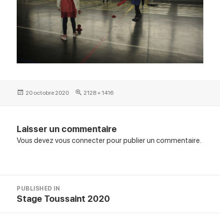
Posted
Full
20 octobre 2020
2128 × 1416
on
size
Laisser un commentaire
Vous devez
vous connecter
pour publier un commentaire.
Navigation
PUBLISHED IN
de
Stage Toussaint 2020
l’article