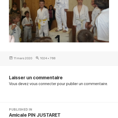
Posted
Full
11 mars 2020
1024 × 768
on
size
Laisser un commentaire
Vous devez
vous connecter
pour publier un commentaire.
Navigation
PUBLISHED IN
de
Amicale PIN JUSTARET