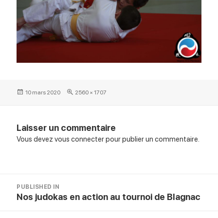
Posted
Full
10 mars 2020
2560 × 1707
on
size
Laisser un commentaire
Vous devez
vous connecter
pour publier un commentaire.
Navigation
PUBLISHED IN
de
Nos judokas en action au tournoi de Blagnac
l’article