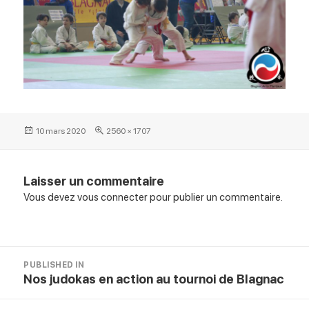
Posted
Full
10 mars 2020
2560 × 1707
on
size
Laisser un commentaire
Vous devez
vous connecter
pour publier un commentaire.
Navigation
PUBLISHED IN
de
Nos judokas en action au tournoi de Blagnac
l’article