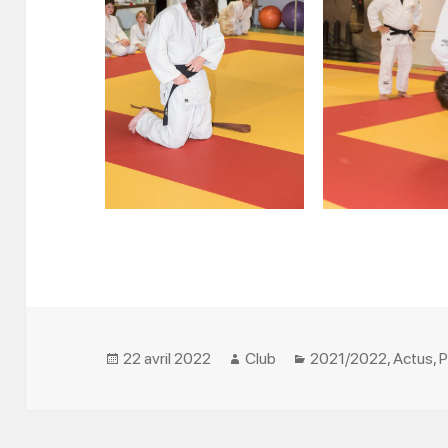
Posted
Author
Categories
22 avril 2022
Club
2021/2022
,
Actus
,
P
on