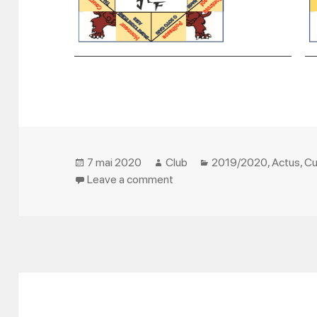
Posted
Author
Categories
7 mai 2020
Club
2019/2020
,
Actus
,
Cu
on
on JEUX
Leave a comment