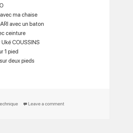
HO
 avec ma chaise
GARI avec un baton
c ceinture
r Uké COUSSINS
r 1 pied
ur deux pieds
on Judo Confinement les révisions 
echnique
Leave a comment