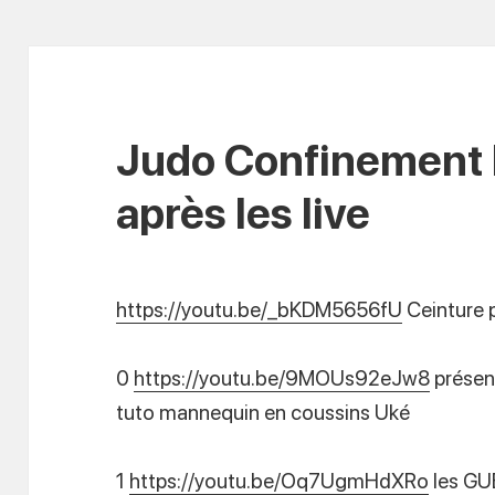
Judo Confinement l
après les live
https://youtu.be/_bKDM5656fU
Ceinture p
0
https://youtu.be/9MOUs92eJw8
présen
tuto mannequin en coussins Uké
1
https://youtu.be/Oq7UgmHdXRo
les G