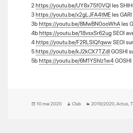
2
https://youtu.be/UY8x75f0VQI
les SHI
3
https://youtu.be/x2gLJFA4tME
les GARI
3b
https://youtu.be/8MwBN0ooWhA
les 
4b
https://youtu.be/18vsxSr62ug
SEOI ave
4
https://youtu.be/F2RLSlQfqww
SEOI su
5
https://youtu.be/kJ2kCX7TZdI
GOSHI su
5b
https://youtu.be/6M1YShIz1w4
GOSHI s
Posted
Author
Categories
10 mai 2020
Club
2019/2020
,
Actus
,
T
on