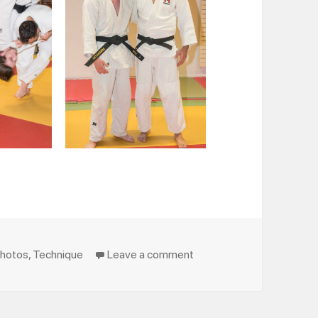
on Remise ceinture Noire
hotos
,
Technique
Leave a comment