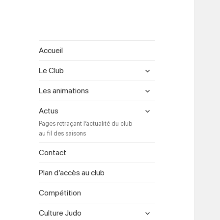
Accueil
expand
Le Club
child
menu
expand
Les animations
child
menu
expand
Actus
child
Pages retraçant l’actualité du club
menu
au fil des saisons
Contact
Plan d’accès au club
Compétition
expand
Culture Judo
child